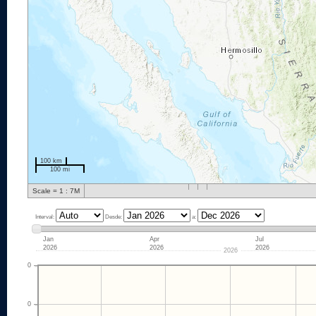
100 km
100 mi
Scale = 1 : 7M
Interval:
Desde:
a:
Jan
Apr
Jul
2026
2026
2026
2026
0
0