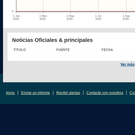
0
1 Jan

1 Mar

1 May

1 Jul

1 Sep

2026
2026
2026
2026
2026
Noticias Oficiales & principales
TITULO
FUENTE
FECHA
Ver más
Inicio
Enviar un informe
Recibir alertas
Contacte con nosotros
Cr