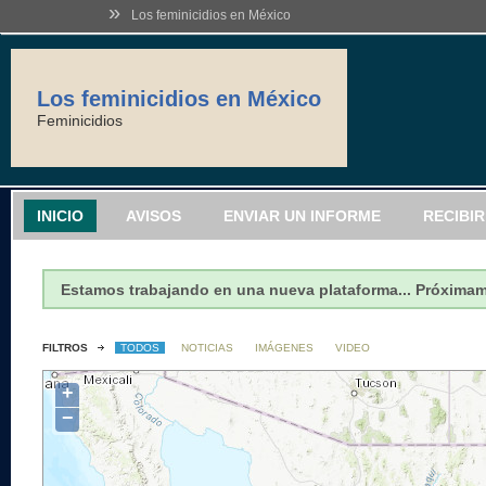
»
Los feminicidios en México
Los feminicidios en México
Feminicidios
INICIO
AVISOS
ENVIAR UN INFORME
RECIBI
Estamos trabajando en una nueva plataforma... Próxima
FILTROS
TODOS
NOTICIAS
IMÁGENES
VIDEO
+
−